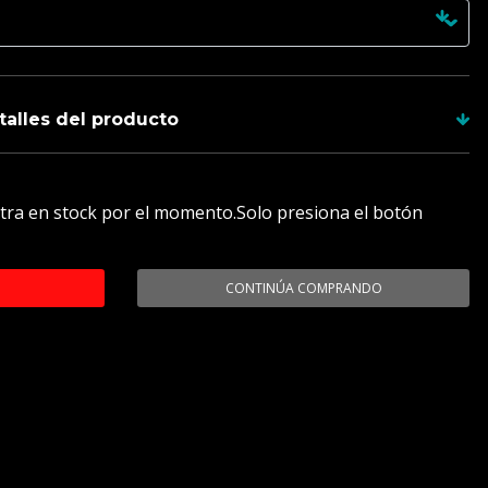
talles del producto
duras incluyen su hoja y tienes garantía de 1 año
tra en stock por el momento.Solo presiona el botón
mperes o computador
odizado, apta para combate.
CONTINÚA COMPRANDO
 26.6 cm