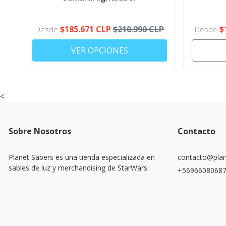
MOVIL
$185.671 CLP
$210.990 CLP
$
Desde
Desde
VER OPCIONES
<
Sobre Nosotros
Contacto
Planet Sabers es una tienda especializada en
contacto@plan
sables de luz y merchandising de StarWars.
+5696608068