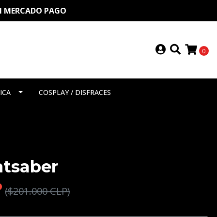
ON MERCADO PAGO
0
ICA
COSPLAY / DISFRACES
htsaber
P
($201.000 CLP)