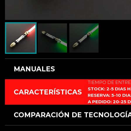
MANUALES
TIEMPO DE ENTR
Este producto no cuenta con manual.
STOCK: 2-5 DIAS 
CARACTERÍSTICAS
RESERVA: 5-10 DI
A PEDIDO: 20-25 
COMPARACIÓN DE TECNOLOGÍ
CARACTERÍSTICAS
RGB 12 fuentes
RGB xeno3