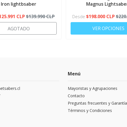
CONFIGURATOR
Iron lightbsaber
Magnus Lightsabe
125.991 CLP
$139.990 CLP
$198.000 CLP
$220
Desde
VER OPCIONES
AGOTADO
Menú
etsabers.cl
Mayoristas y Agrupaciones
7
Contacto
Preguntas frecuentes y Garantía
Términos y Condiciones