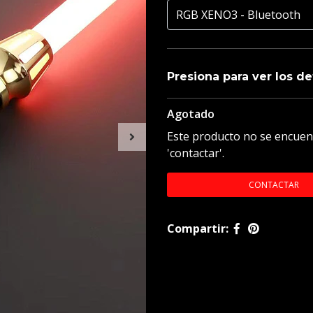
Presiona para ver los de
Agotado
Recuerda , todas las empuña
Este producto no se encuen
Tipo de carga : 5 volt 1 a
'contactar'.
Empuñadura de aluminio an
CONTACTAR
Tamaño de la empuñadura :
Compartir:
Hoja estándar 92 cm