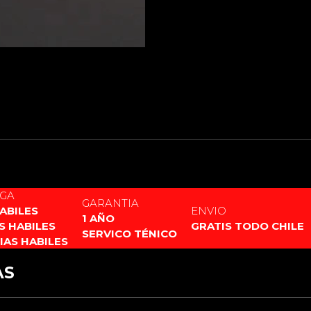
EGA
GARANTIA
HABILES
ENVIO
1 AÑO
AS HABILES
GRATIS TODO CHILE
SERVICO TÉNICO
DIAS HABILES
AS
XENOPIXEL 3
PIXEL PF 2.2