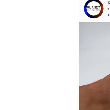
K
7
E