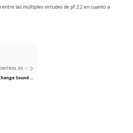
ntre las múltiples virtudes de pf 2.2 en cuanto a
ONTROL DE VOLUMEN
AJUSTE VELOCIDAD IGNICION
AJ
[GHv3 | One Button] Sound Menu: How to Change Sound Fonts