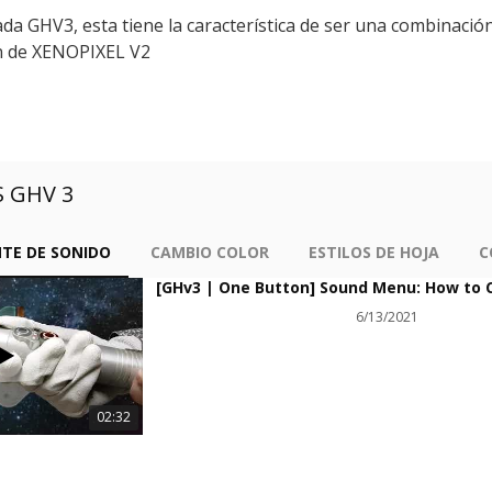
 GHV3, esta tiene la característica de ser una combinación e
ión de XENOPIXEL V2
 GHV 3
TE DE SONIDO
CAMBIO COLOR
ESTILOS DE HOJA
C
6/13/2021
02:32