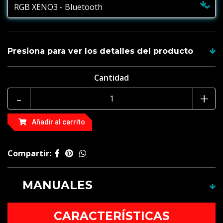
Presiona para ver los detalles del producto
Cantidad
Recuerda , todas las empuñaduras incluyen su hoja y
tienes garantía de 1 año
-
+
Tipo de carga : 5 volt 1 amperes o computador
Añadir al carrito
Empuñadura de aluminio anodizado, apta para
combate.
Compartir:
Tamaño de la empuñadura : 34 cm
Hoja estándar 92 cm
MANUALES
Este producto no cuenta con manual.
CARACTERÍSTICAS