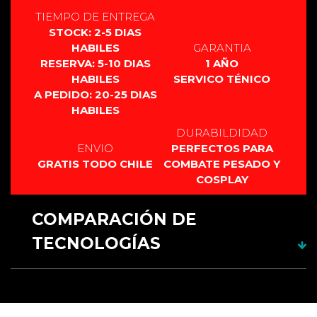
TIEMPO DE ENTREGA
STOCK: 2-5 DIAS
HABILES
GARANTIA
RESERVA: 5-10 DIAS
1 AÑO
HABILES
SERVICO TÉNICO
A PEDIDO: 20-25 DIAS
HABILES
DURABILDIDAD
ENVIO
PERFECTOS PARA
GRATIS TODO CHILE
COMBATE PESADO Y
COSPLAY
COMPARACIÓN DE
TECNOLOGÍAS
RGB 12
CARACTERÍSTICAS
fuentes
RGB xeno3
XENOPIXEL 3
PIXEL PF 2.2
Material
Aluminio
Aluminio
Aluminio
Aluminio
Empuñadura
anodizado.
anodizado.
anodizado.
anodizado.