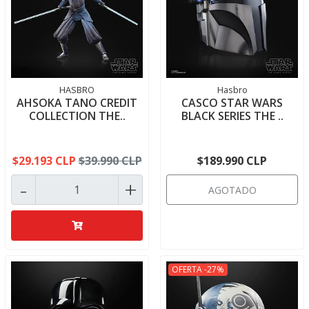
HASBRO
Hasbro
AHSOKA TANO CREDIT
CASCO STAR WARS
COLLECTION THE..
BLACK SERIES THE ..
$29.193 CLP
$39.990 CLP
$189.990 CLP
-
+
AGOTADO
OFERTA -27%