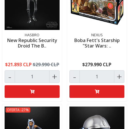
HASBRO
NEXUS
New Republic Security
Boba Fett's Starship
Droid The B..
"Star Wars: ..
$21.893 CLP
$29.990 CLP
$279.990 CLP
-
+
-
+
OFERTA -27%