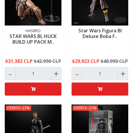
Star Wars Figura Bl
HASBRO
STAR WARS BL HUCK
Deluxe Boba F..
BUILD UP PACK M..
$31.383 CLP
$42.990 CLP
$29.923 CLP
$40.990 CLP
-
+
-
+
OFERTA -27%
OFERTA -27%