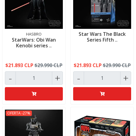
Star Wars The Black
HASBRO
StarWars: Obi Wan
Series Fifth ..
Kenobi series ..
$21.893 CLP
$29.990 CLP
$21.893 CLP
$29.990 CLP
-
+
-
+
OFERTA -27%