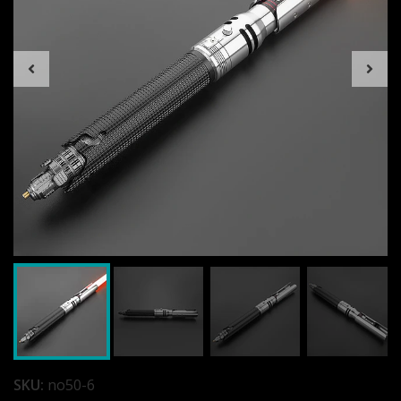
SKU:
no50-6