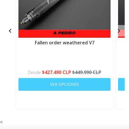
Fallen order weathered V7
$427.490 CLP
$449.990 CLP
Desde
VER OPCIONES
<