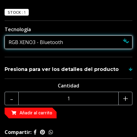
STOCK :
1
Tecnología
Presiona para ver los detalles del producto
Cantidad
Generales
-
+
Recuerda , todas las empuñaduras incluyen su hoja y
tienes garantía de 1 año
Añadir al carrito
Tamaño de la empuñadura 38 cm
Compartir:
1 x soporte para lightsaber