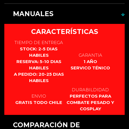
1 x Tubo corto o plug para decoración
1 x cable de carga
MANUALES
1 x empuñadura + hoja de combate ( Pixel o RGB)
Herramientas para montaje de tubo
Este producto no cuenta con manual.
CARACTERÍSTICAS
TIEMPO DE ENTREGA
STOCK: 2-5 DIAS
HABILES
GARANTIA
RESERVA: 5-10 DIAS
1 AÑO
HABILES
SERVICO TÉNICO
A PEDIDO: 20-25 DIAS
HABILES
DURABILDIDAD
ENVIO
PERFECTOS PARA
GRATIS TODO CHILE
COMBATE PESADO Y
COSPLAY
COMPARACIÓN DE