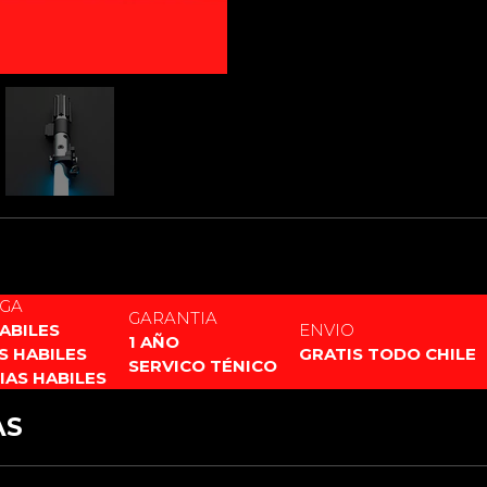
1 x Tubo corto o plug par
1 x cable de carga
1 x empuñadura + hoja de
Herramientas para monta
SI QUIERES SABER LA DIF
EGA
GARANTIA
HABILES
ENVIO
1 AÑO
AS HABILES
GRATIS TODO CHILE
SERVICO TÉNICO
DIAS HABILES
AS
XENOPIXEL 3
PIXEL PF 2.2