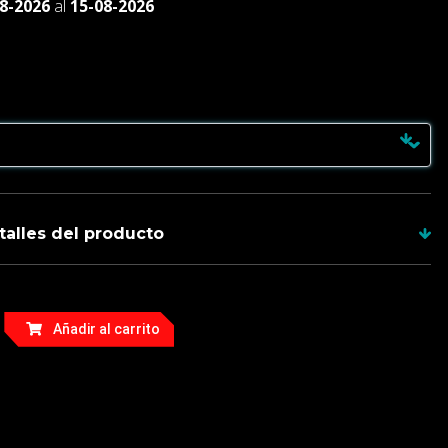
8-2026
al
15-08-2026
talles del producto
duras incluyen su hoja y tienes garantía de 1 año
Añadir al carrito
28 cm
r