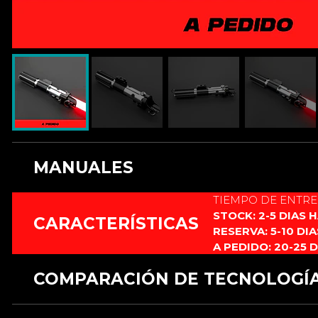
MANUALES
TIEMPO DE ENTR
INSTRUCCIONES_PROFFIE_6.pdf
STOCK: 2-5 DIAS 
CARACTERÍSTICAS
RESERVA: 5-10 DI
A PEDIDO: 20-25 
INSTRUCCIONES_RGB-X_12.pdf
COMPARACIÓN DE TECNOLOGÍ
INSTRUCCIONES_XENOPIXEL_V2.pdf
CARACTERÍSTICAS
RGB 12 fuentes
RGB xeno3