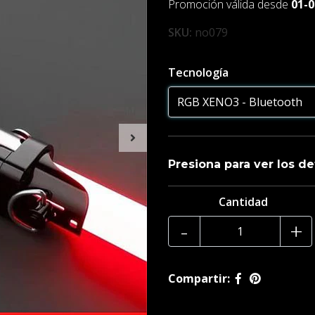
Promoción válida desde
01-0
SKU:
no079
Tecnología
Presiona para ver los de
Cantidad
Recuerda , todas las empuña
-
+
Tamaño de la empuñadura 
¿Que incluye mi compra?
Compartir:
1 x soporte para lightsabe