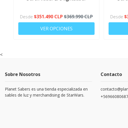
MOVIL
$351.490 CLP
$369.990 CLP
$
Desde
Desde
VER OPCIONES
<
Sobre Nosotros
Contacto
Planet Sabers es una tienda especializada en
contacto@plan
sables de luz y merchandising de StarWars.
+5696608068