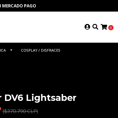
ON MERCADO PAGO
0
ICA
COSPLAY / DISFRACES
r DV6 Lightsaber
P
($370.790 CLP)