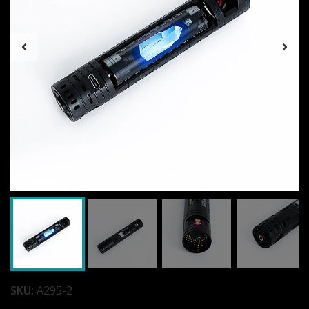
SKU:
A295-2