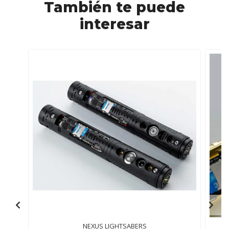
También te puede
Estilos de Hoja
3
3
6
Infinitos
Fuentes de
12
CON SD 34
34
34
interesar
Sonido
FUENTES , SIN SD
16 FUENTES
Control por
SI
SI
SI
SI
Gestos
Smooth Swing
SI
SI
SI
SI
Cambio de color
SI, toda la
SI, toda la Gama
SI, toda la
SI, toda la
en Hoja
Gama de
de Colores
Gama de
Gama de
Colores
Colores
Colores
Capacidad
3000 Mah
3000 Mah 3.7V
3600 Mah 3.7V
3600 Mah
Batería
3.7V
3.7V
Posibilidad de
NO
SI
SI
SI
editar sonidos
CONTROL POR
NO
SI
SI
NO
BLUETOOTH
APLICACION
NO
SI, XENO
SI, XENO
NO
MOVIL
CONFIGURATOR
CONFIGURATOR
NEXUS LIGHTSABERS