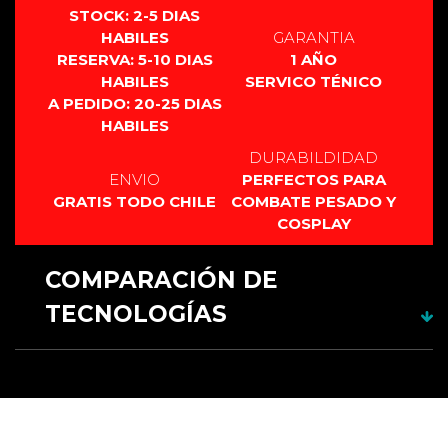
cable de carga
STOCK: 2-5 DIAS
Circuito XENO3 RGB
HABILES
GARANTIA
RESERVA: 5-10 DIAS
1 AÑO
HABILES
SERVICO TÉNICO
A PEDIDO: 20-25 DIAS
HABILES
DURABILDIDAD
ENVIO
PERFECTOS PARA
GRATIS TODO CHILE
COMBATE PESADO Y
COSPLAY
COMPARACIÓN DE
TECNOLOGÍAS
RGB 12
CARACTERÍSTICAS
fuentes
RGB xeno3
XENOPIXEL 3
PIXEL PF 2.2
Material
Aluminio
Aluminio
Aluminio
Aluminio
Empuñadura
anodizado.
anodizado.
anodizado.
anodizado.
Uso y
Duelo
Duelo pesado
Coleccionismo y
Coleccionismo
Resistencia
pesado
coreografía
y coreografía