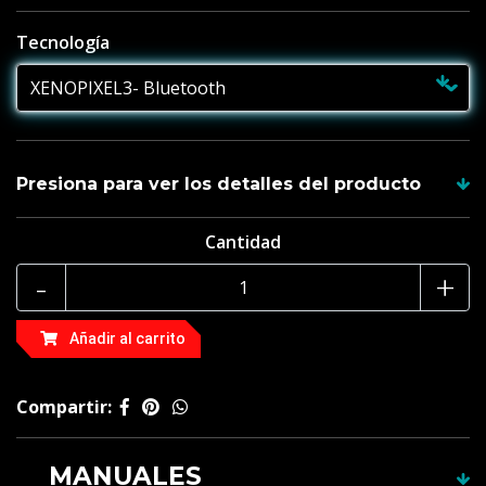
Tecnología
Presiona para ver los detalles del producto
Cantidad
Recuerda , todas las empuñaduras incluyen su hoja y
tienes garantía de 1 año
-
+
Empuñadura de aluminio anodizado, apta para
Añadir al carrito
combate.
Tamaño de la empuñadura : 28. cm
Compartir:
Hoja estándar 92 cm
MANUALES