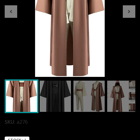
SKU:
a276