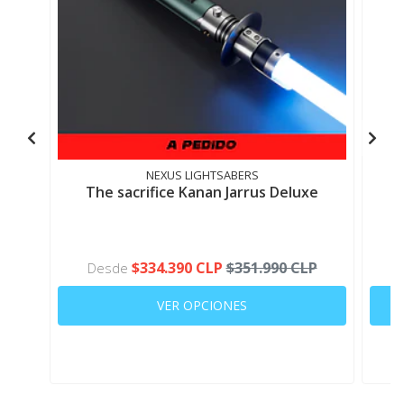
BLUETOOTH
APLICACION
NO
SI, XENO
SI, XENO
NO
MOVIL
CONFIGURATOR
CONFIGURATOR
Ropa no cuenta con derecho a retracto. Compruebe
sus medidas
NEXUS LIGHTSABERS
The sacrifice Kanan Jarrus Deluxe
$334.390 CLP
$351.990 CLP
Desde
VER OPCIONES