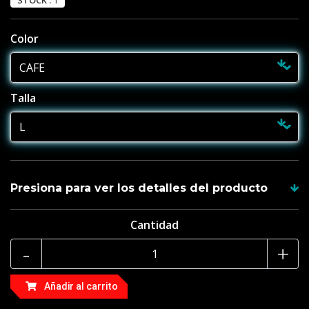
STOCK :
1
Color
Talla
Presiona para ver los detalles del producto
Cantidad
Material: Tela Sintética
-
+
¿Qué incluye mi compra?
Añadir al carrito
01 Pantalón