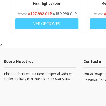
MOVIL
Fear lightsaber
Re
$127.992 CLP
$159.990 CLP
Desde
Desde
VER OPCIONES
<
Sobre Nosotros
Contacto
Planet Sabers es una tienda especializada en
contacto@plan
sables de luz y merchandising de StarWars.
+5696608068