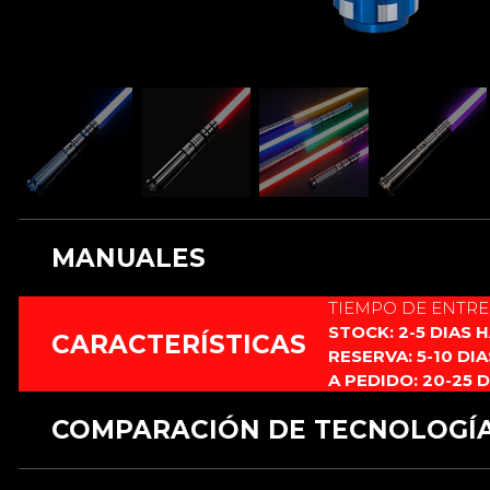
MANUALES
TIEMPO DE ENTR
Este producto no cuenta con manual.
STOCK: 2-5 DIAS 
CARACTERÍSTICAS
RESERVA: 5-10 DI
A PEDIDO: 20-25 
COMPARACIÓN DE TECNOLOGÍ
CARACTERÍSTICAS
RGB 12 fuentes
RGB xeno3