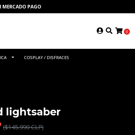
ON MERCADO PAGO
0
ICA
COSPLAY / DISFRACES
 lightsaber
P
($145.990 CLP)