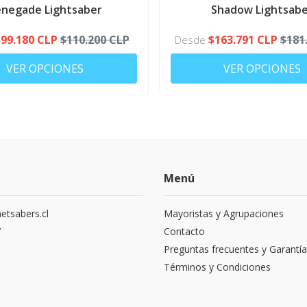
CONFIGURATOR
negade Lightsaber
Shadow Lightsabe
$99.180 CLP
$110.200 CLP
$163.791 CLP
$181
Desde
VER OPCIONES
VER OPCIONES
Menú
etsabers.cl
Mayoristas y Agrupaciones
7
Contacto
Preguntas frecuentes y Garantía
Términos y Condiciones