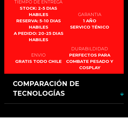
TIEMPO DE ENTREGA
STOCK: 2-5 DIAS
HABILES
GARANTIA
RESERVA: 5-10 DIAS
1 AÑO
HABILES
SERVICO TÉNICO
A PEDIDO: 20-25 DIAS
HABILES
DURABILDIDAD
ENVIO
PERFECTOS PARA
GRATIS TODO CHILE
COMBATE PESADO Y
COSPLAY
COMPARACIÓN DE
TECNOLOGÍAS
RGB 12
CARACTERÍSTICAS
fuentes
RGB xeno3
XENOPIXEL 3
PIXEL PF 2.2
Material
Aluminio
Aluminio
Aluminio
Aluminio
Empuñadura
anodizado.
anodizado.
anodizado.
anodizado.
Uso y
Duelo
Duelo pesado
Coleccionismo y
Coleccionismo