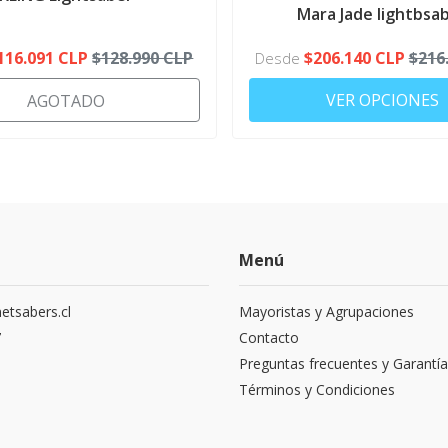
CONFIGURATOR
Mara Jade lightbsa
116.091 CLP
$128.990 CLP
$206.140 CLP
$216
Desde
VER OPCIONES
AGOTADO
Menú
etsabers.cl
Mayoristas y Agrupaciones
7
Contacto
Preguntas frecuentes y Garantía
Términos y Condiciones