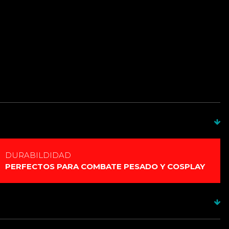
 de combate ( Pixel o RGB)
ntaje de tubo
DURABILDIDAD
PERFECTOS PARA COMBATE PESADO Y COSPLAY