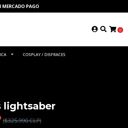
ON MERCADO PAGO
0
ICA
COSPLAY / DISFRACES
 lightsaber
P
($325.990 CLP)