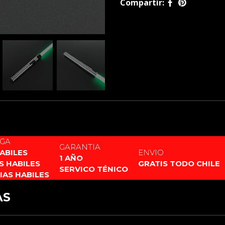
Compartir:
¿Qué incluye mi compra?
1 x Cable de carga
1 x empuñadura + hoja
Herramientas para mo
EGA
GARANTIA
HABILES
ENVIO
1 AÑO
AS HABILES
GRATIS TODO CHILE
SERVICO TÉNICO
DIAS HABILES
AS
XENOPIXEL 3
PIXEL PF 2.2