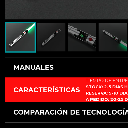
MANUALES
TIEMPO DE ENTR
Este producto no cuenta con manual.
STOCK: 2-5 DIAS 
CARACTERÍSTICAS
RESERVA: 5-10 DI
A PEDIDO: 20-25 
COMPARACIÓN DE TECNOLOGÍ
CARACTERÍSTICAS
RGB 12 fuentes
RGB xeno3