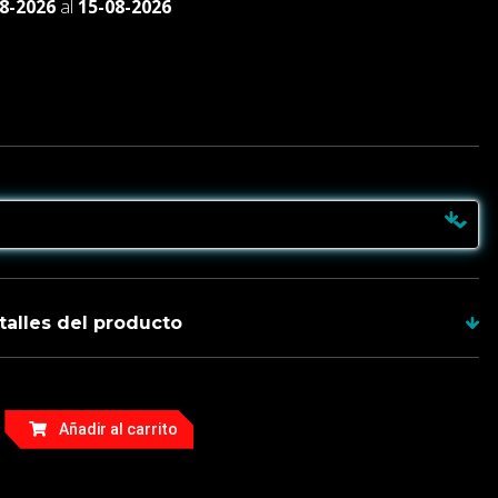
8-2026
al
15-08-2026
talles del producto
Añadir al carrito
duras incluyen su hoja y tienes garantía de 1 año
31 cm