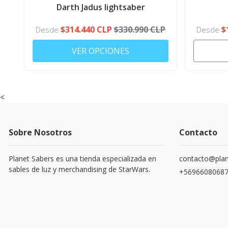
MOVIL
Darth Jadus lightsaber
$314.440 CLP
$330.990 CLP
$
Desde
Desde
VER OPCIONES
<
Sobre Nosotros
Contacto
Planet Sabers es una tienda especializada en
contacto@plan
sables de luz y merchandising de StarWars.
+5696608068