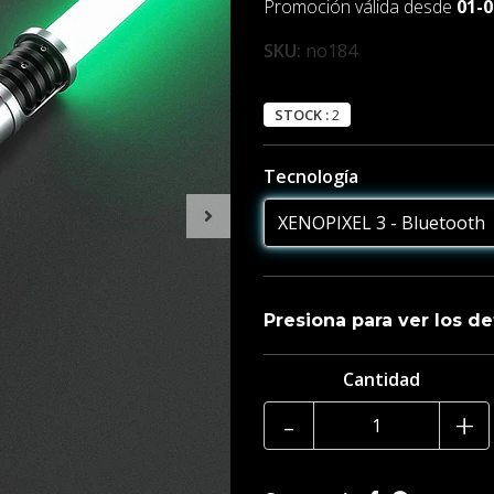
Promoción válida desde
01-0
SKU:
no184
STOCK :
2
Tecnología
Presiona para ver los de
Cantidad
Generales
-
+
Recuerda , todas las empuña
Tamaño de la empuñadura 