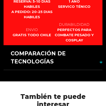
RESERVA: 5-10 DIAS
1 AÑO
HABILES
SERVICO TÉNICO
A PEDIDO: 20-25 DIAS
HABILES
DURABILDIDAD
ENVIO
PERFECTOS PARA
GRATIS TODO CHILE
COMBATE PESADO Y
COSPLAY
COMPARACIÓN DE
TECNOLOGÍAS
RGB 12
CARACTERÍSTICAS
fuentes
RGB xeno3
XENOPIXEL 3
PIXEL PF 2.2
Material
Aluminio
Aluminio
Aluminio
Aluminio
Empuñadura
anodizado.
anodizado.
anodizado.
anodizado.
Uso y
Duelo
Duelo pesado
Coleccionismo y
Coleccionismo
Resistencia
pesado
coreografía
y coreografía
También te puede
Estilos de Hoja
3
3
6
Infinitos
Fuentes de
12
CON SD 34
34
34
interesar
Sonido
FUENTES , SIN SD