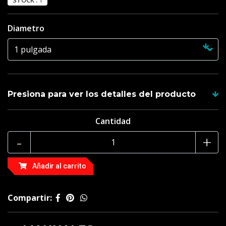
STOCK :
1
Diametro
Presiona para ver los detalles del producto
Cantidad
Medida 7/8 de pulgada para sables con hoja de 7/8 de
pulgada.
-
+
Medida 1 pulgada para sables con hoja de 1 pulgada.
Añadir al carrito
Compartir: