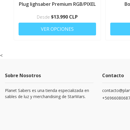
MOVIL
Plug lighsaber Premium RGB/PIXEL
Bo
$13.990 CLP
Desde
VER OPCIONES
<
Sobre Nosotros
Contacto
Planet Sabers es una tienda especializada en
contacto@plan
sables de luz y merchandising de StarWars.
+5696608068