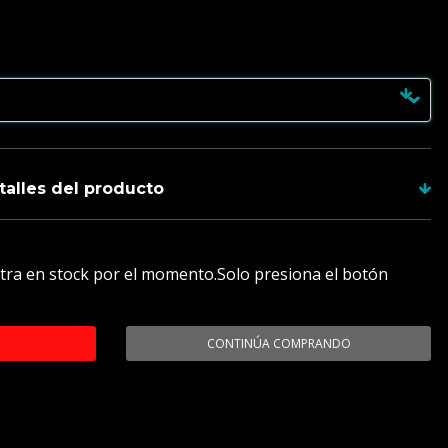
talles del producto
mite proteger EL LED de la empuñadura
tra en stock por el momento.Solo presiona el botón
ja , con la finalidad de embellecer y proteger
A RGB , NO PIXEL
CONTINÚA COMPRANDO
l
: Producto que permite proteger LOS PINES de la
ja , con la finalidad de embellecer y proteger