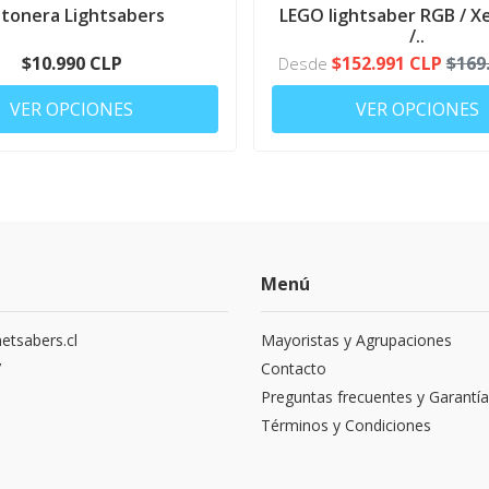
CONFIGURATOR
tonera Lightsabers
LEGO lightsaber RGB / X
/..
$10.990 CLP
$152.991 CLP
$169
Desde
VER OPCIONES
VER OPCIONES
Menú
etsabers.cl
Mayoristas y Agrupaciones
7
Contacto
Preguntas frecuentes y Garantía
Términos y Condiciones