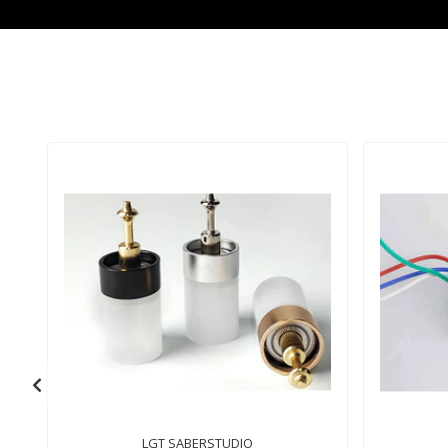
Material
Aluminio
Aluminio anodizado.
Empuñadura
anodizado.
Uso y Resistencia
Duelo pesado
Duelo pesado
Estilos de Hoja
3
3
Fuentes de
12
CON SD 34 FUENTES , SIN
Sonido
SD 16 FUENTES
Control por
SI
SI
Gestos
Smooth Swing
SI
SI
Cambio de color
SI, toda la Gama
SI, toda la Gama de
en Hoja
de Colores
Colores
Capacidad
3000 Mah 3.7V
3000 Mah 3.7V
Batería
Posibilidad de
NO
SI
editar sonidos
CONTROL POR
NO
SI
BLUETOOTH
APLICACION
NO
SI, XENO CONFIGURATOR
LGT SABERSTUDIO