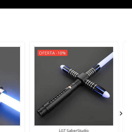
OFERTA -10%
LGT SaberStudio