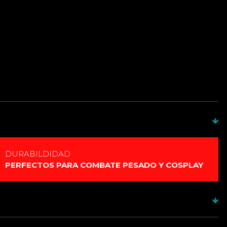
A PIXEL PF , NO RGB
DURABILDIDAD
PERFECTOS PARA COMBATE PESADO Y COSPLAY