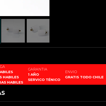
I
MPORTANTE: VERSIÓN PAR
EGA
GARANTIA
HABILES
ENVIO
1 AÑO
AS HABILES
GRATIS TODO CHILE
SERVICO TÉNICO
DIAS HABILES
AS
XENOPIXEL 3
PIXEL PF 2.2