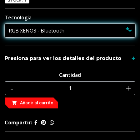
STOCK :
1
Tecnología
Presiona para ver los detalles del producto
Cantidad
Generales
-
+
Recuerda , todas las empuñaduras incluyen su hoja y
tienes garantía de 1 año
Añadir al carrito
Tamaño de la empuñadura 34 cm
Compartir: