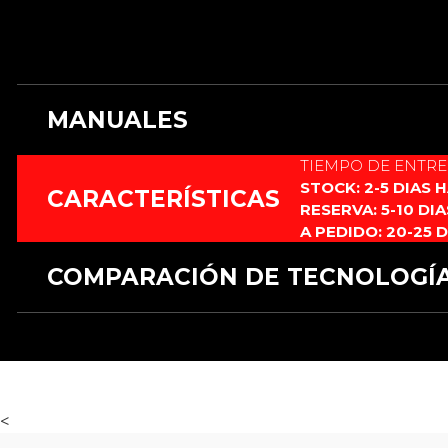
MANUALES
TIEMPO DE ENTR
Este producto no cuenta con manual.
STOCK: 2-5 DIAS 
CARACTERÍSTICAS
RESERVA: 5-10 DI
A PEDIDO: 20-25 
COMPARACIÓN DE TECNOLOGÍ
CARACTERÍSTICAS
RGB 12 fuentes
RGB xeno3
Material
Aluminio
Aluminio anodizado.
Empuñadura
anodizado.
Uso y Resistencia
Duelo pesado
Duelo pesado
<
Estilos de Hoja
3
3