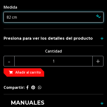
Medida
Presiona para ver los detalles del producto
Cantidad
Hoja de policarbonato para sable pixel proffie 2.2 o
Xenopixel
-
+
Compatible con empuñadura pixel proffie 2.2 o
Añadir al carrito
Xenopixel
3 mm de espesor
Compartir:
1 pulgada de diámetro
¿CUAL ES LA DIFERENCIA ENTRE UNA
MANUALES