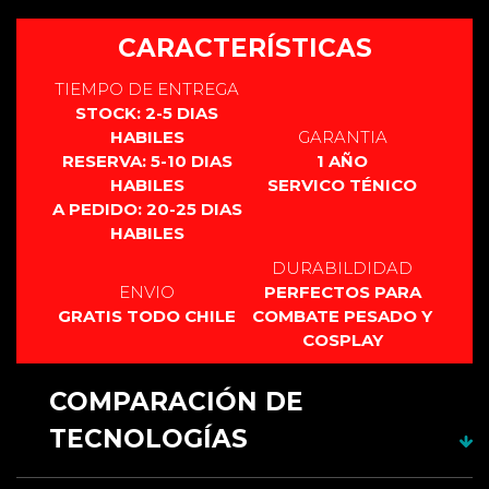
HOJA PIXEL TRADICIONAL Y LA ULTAR LUMINOSA?
Este producto no cuenta con manual.
CARACTERÍSTICAS
Brilla el doble a una hoja pixel tadicional
Tiene 684 led internos que componen 6 tiras led
TIEMPO DE ENTREGA
interiores a diferencia del tradicional que tiene solo 2
STOCK: 2-5 DIAS
HABILES
GARANTIA
LARGO UNICO DE 82 CM
RESERVA: 5-10 DIAS
1 AÑO
HABILES
SERVICO TÉNICO
A PEDIDO: 20-25 DIAS
HABILES
DURABILDIDAD
ENVIO
PERFECTOS PARA
GRATIS TODO CHILE
COMBATE PESADO Y
COSPLAY
COMPARACIÓN DE
TECNOLOGÍAS
RGB 12