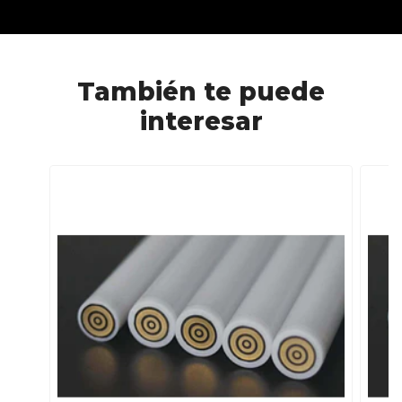
CARACTERÍSTICAS
fuentes
RGB xeno3
XENOPIXEL 3
PIXEL PF 2.2
Material
Aluminio
Aluminio
Aluminio
Aluminio
Empuñadura
anodizado.
anodizado.
anodizado.
anodizado.
Uso y
Duelo
Duelo pesado
Coleccionismo y
Coleccionismo
Resistencia
pesado
coreografía
y coreografía
También te puede
Estilos de Hoja
3
3
6
Infinitos
Fuentes de
12
CON SD 34
34
34
interesar
Sonido
FUENTES , SIN SD
16 FUENTES
Control por
SI
SI
SI
SI
Gestos
Smooth Swing
SI
SI
SI
SI
Cambio de color
SI, toda la
SI, toda la Gama
SI, toda la
SI, toda la
en Hoja
Gama de
de Colores
Gama de
Gama de
Colores
Colores
Colores
Capacidad
3000 Mah
3000 Mah 3.7V
3600 Mah 3.7V
3600 Mah
Batería
3.7V
3.7V
Posibilidad de
NO
SI
SI
SI
editar sonidos
CONTROL POR
NO
SI
SI
NO
BLUETOOTH
APLICACION
NO
SI, XENO
SI, XENO
NO
MOVIL
CONFIGURATOR
CONFIGURATOR