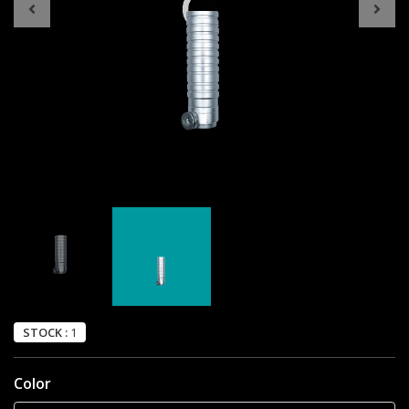
STOCK :
1
Color