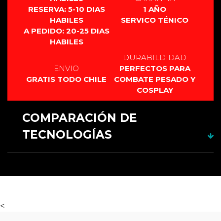
RESERVA: 5-10 DIAS
1 AÑO
HABILES
SERVICO TÉNICO
A PEDIDO: 20-25 DIAS
HABILES
DURABILDIDAD
ENVIO
PERFECTOS PARA
GRATIS TODO CHILE
COMBATE PESADO Y
COSPLAY
COMPARACIÓN DE
TECNOLOGÍAS
RGB 12
CARACTERÍSTICAS
fuentes
RGB xeno3
XENOPIXEL 3
PIXEL PF 2.2
Material
Aluminio
Aluminio
Aluminio
Aluminio
Empuñadura
anodizado.
anodizado.
anodizado.
anodizado.
Uso y
Duelo
Duelo pesado
Coleccionismo y
Coleccionismo
Resistencia
pesado
coreografía
y coreografía
<
Estilos de Hoja
3
3
6
Infinitos
Fuentes de
12
CON SD 34
34
34