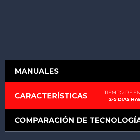
MANUALES
INSTRUCCIONES_RGB-X_12.pdf
TIEMPO DE E
CARACTERÍSTICAS
2-5 DIAS HA
INSTRUCCIONES_XENOPIXEL_V2.pdf
COMPARACIÓN DE TECNOLOGÍ
INSTRUCCIONES_PROFFIE_6.pdf