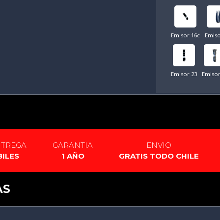
Emisor 16c
Emiso
Emisor 23
Emisor
NTREGA
GARANTIA
ENVIO
BILES
1 AÑO
GRATIS TODO CHILE
AS