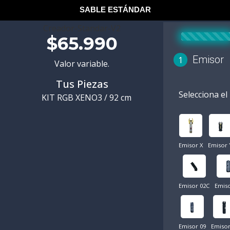
SABLE ESTÁNDAR
Creador-Standar-V2
$65.990
Emisor
1
Valor variable.
Tus Piezas
Selecciona el
KIT RGB XENO3 / 92 cm
Emisor X
Emisor 
Emisor 02C
Emiso
Emisor 09
Emisor