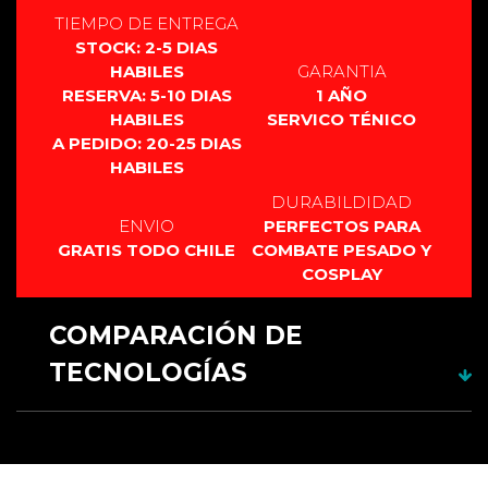
TIEMPO DE ENTREGA
STOCK: 2-5 DIAS
HABILES
GARANTIA
RESERVA: 5-10 DIAS
1 AÑO
HABILES
SERVICO TÉNICO
A PEDIDO: 20-25 DIAS
HABILES
DURABILDIDAD
ENVIO
PERFECTOS PARA
GRATIS TODO CHILE
COMBATE PESADO Y
COSPLAY
COMPARACIÓN DE
TECNOLOGÍAS
RGB 12
CARACTERÍSTICAS
fuentes
RGB xeno3
XENOPIXEL 3
PIXEL PF 2.2
Material
Aluminio
Aluminio
Aluminio
Aluminio
Empuñadura
anodizado.
anodizado.
anodizado.
anodizado.