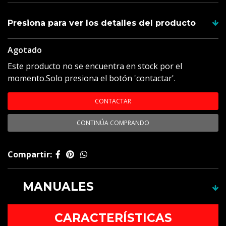
Presiona para ver los detalles del producto
Agotado
Descripción
Este producto no se encuentra en stock por el
Materiales
:
momento.Solo presiona el botón 'contactar'.
CONTACTAR
TABLA DE TALLAS
CONTINÚA COMPRANDO
Compartir:
MANUALES
Este producto no cuenta con manual.
CARACTERÍSTICAS