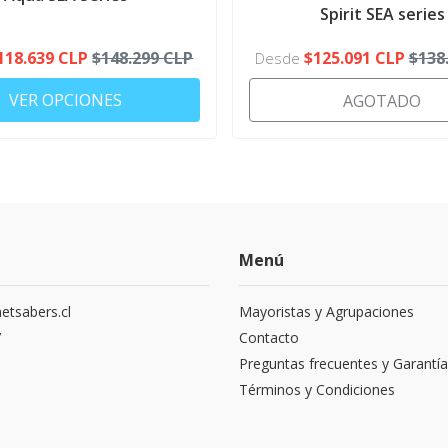
CONFIGURATOR
Spirit SEA series
118.639 CLP
$148.299 CLP
$125.091 CLP
$138
Desde
VER OPCIONES
AGOTADO
Menú
etsabers.cl
Mayoristas y Agrupaciones
7
Contacto
Preguntas frecuentes y Garantía
Términos y Condiciones