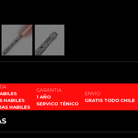
EGA
GARANTIA
HABILES
ENVIO
1 AÑO
AS HABILES
GRATIS TODO CHILE
SERVICO TÉNICO
DIAS HABILES
AS
XENOPIXEL 3
PIXEL PF 2.2