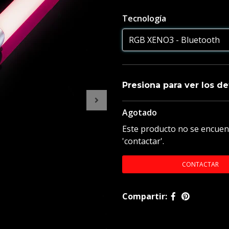
Tecnología
Presiona para ver los de
Agotado
Generales
Este producto no se encuen
Recuerda , todas las empu
'contactar'.
Producto a pedido , entrega
CONTACTAR
Compartir:
Tamaño de la empuñadura