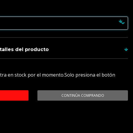
talles del producto
tra en stock por el momento.Solo presiona el botón
ñaduras
incluyen su hoja
y tienes garantía de 1 año
 entre 20 a 25 días hábiles
CONTINÚA COMPRANDO
 : 29 cm