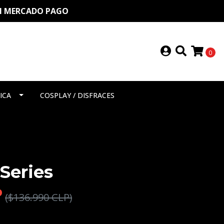
ON MERCADO PAGO
0
ICA
COSPLAY / DISFRACES
Series
P
($136.990 CLP)