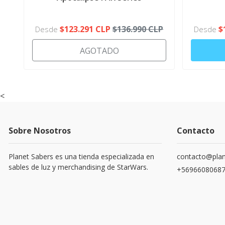
MOVIL
$123.291 CLP
$136.990 CLP
$
Desde
Desde
AGOTADO
<
Sobre Nosotros
Contacto
Planet Sabers es una tienda especializada en
contacto@plan
sables de luz y merchandising de StarWars.
+5696608068